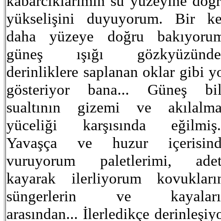
kabarcıklarımın su yüzeyine doğ
yükselişini duyuyorum. Bir k
daha yüzeye doğru bakıyorum
güneş ışığı gözkyüzünde
derinliklere saplanan oklar gibi y
gösteriyor bana... Güneş bi
sualtının gizemi ve akılalm
yüceliği karşısında eğilmiş.
Yavaşça ve huzur içerisind
vuruyorum paletlerimi, adet
kayarak ilerliyorum kovukları
süngerlerin ve kayaları
arasından... İlerledikçe derinleşiy