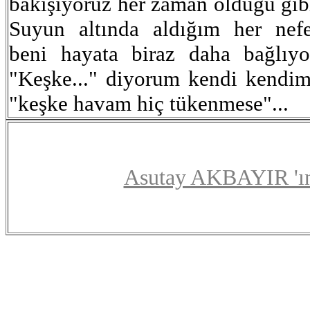
bakışıyoruz her zaman olduğu gib
Suyun altında aldığım her nef
beni hayata biraz daha bağlıyo
"Keşke..." diyorum kendi kendi
"keşke havam hiç tükenmese"...
Asutay AKBAYIR 'ın ö