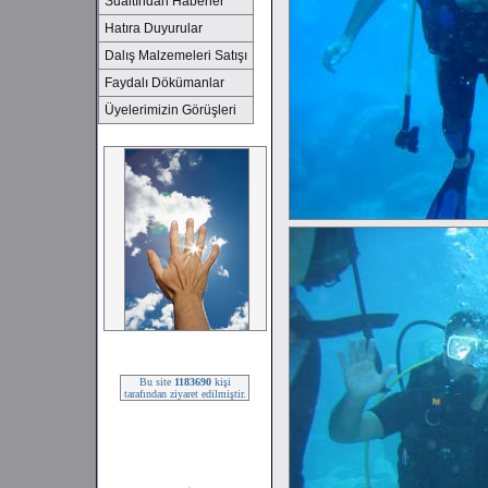
Sualtından Haberler
Hatıra Duyurular
Dalış Malzemeleri Satışı
Faydalı Dökümanlar
Üyelerimizin Görüşleri
2008 SEZONU !!!
Bu site
1183690
kişi
tarafından ziyaret edilmiştir.