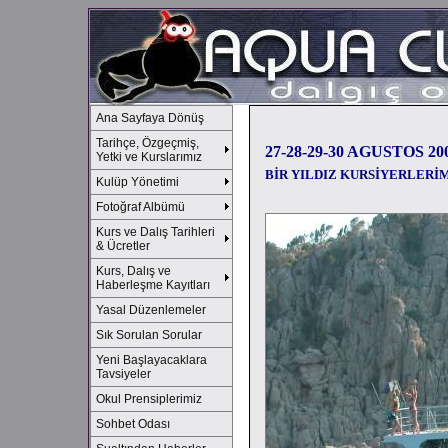
Ana Sayfaya Dönüş
Tarihçe, Özgeçmiş,
27-28-29-30 AGUSTOS 2
Yetki ve Kurslarımız
BİR YILDIZ KURSİYERLERİ
Kulüp Yönetimi
Fotoğraf Albümü
Kurs ve Dalış Tarihleri
& Ücretler
Kurs, Dalış ve
Haberleşme Kayıtları
Yasal Düzenlemeler
Sık Sorulan Sorular
Yeni Başlayacaklara
Tavsiyeler
Okul Prensiplerimiz
Sohbet Odası