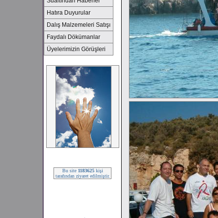
Sualtından Haberler
Hatıra Duyurular
Dalış Malzemeleri Satışı
Faydalı Dökümanlar
Üyelerimizin Görüşleri
2008 SEZONU !!!
Bu site
1183625
kişi
tarafından ziyaret edilmiştir.