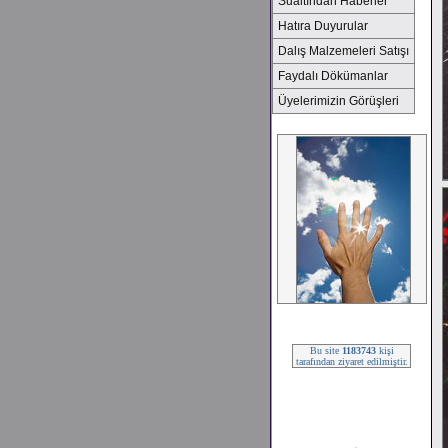
Sualtından Haberler
Hatıra Duyurular
Dalış Malzemeleri Satışı
Faydalı Dökümanlar
Üyelerimizin Görüşleri
2008 SEZONU !!!
Bu site
1183743
kişi
tarafından ziyaret edilmiştir.