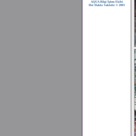
AQUA Bilgi İşlem Ekibi
2008 SEZONU !!!
Her Hakkı Saklıdır © 2003