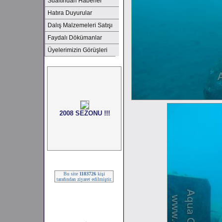
Sualtından Haberler
Hatıra Duyurular
Dalış Malzemeleri Satışı
Faydalı Dökümanlar
Üyelerimizin Görüşleri
2008 SEZONU !!!
Bu site
1183726
kişi
tarafından ziyaret edilmiştir.
2008 SEZONU !!!