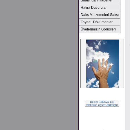
Sualtından Haberler
Hatıra Duyurular
Dalış Malzemeleri Satışı
Faydalı Dökümanlar
Üyelerimizin Görüşleri
2008 SEZONU !!!
Bu site
1183725
kişi
tarafından ziyaret edilmiştir.