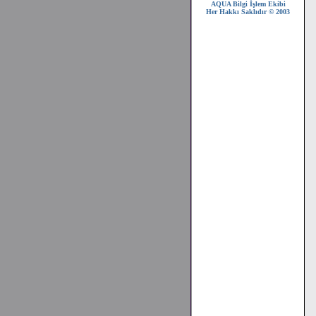
AQUA Bilgi İşlem Ekibi
2008 SEZONU !!!
Her Hakkı Saklıdır © 2003