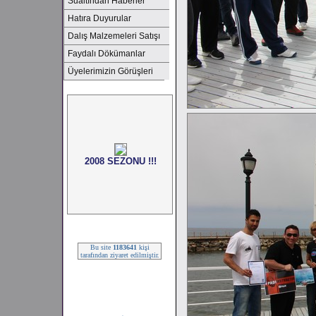
Sualtından Haberler
Hatıra Duyurular
Dalış Malzemeleri Satışı
Faydalı Dökümanlar
Üyelerimizin Görüşleri
2008 SEZONU !!!
Bu site
1183641
kişi
tarafından ziyaret edilmiştir.
2008 SEZONU !!!