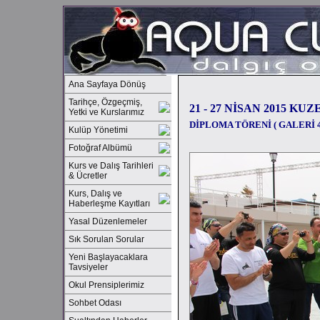
Ana Sayfaya Dönüş
Tarihçe, Özgeçmiş,
21 - 27 NİSAN 2015 KUZ
Yetki ve Kurslarımız
DİPLOMA TÖRENİ ( GALERİ 4
Kulüp Yönetimi
Fotoğraf Albümü
Kurs ve Dalış Tarihleri
& Ücretler
Kurs, Dalış ve
Haberleşme Kayıtları
Yasal Düzenlemeler
Sık Sorulan Sorular
Yeni Başlayacaklara
Tavsiyeler
Okul Prensiplerimiz
Sohbet Odası