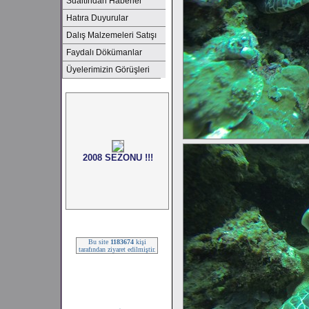
Sualtından Haberler
Hatıra Duyurular
Dalış Malzemeleri Satışı
Faydalı Dökümanlar
Üyelerimizin Görüşleri
2008 SEZONU !!!
Bu site
1183674
kişi
tarafından ziyaret edilmiştir.
2008 SEZONU !!!