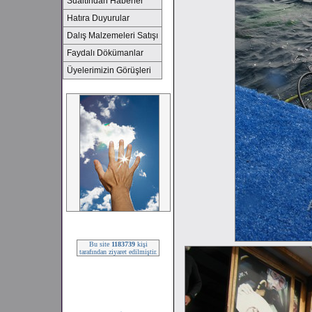
Sualtından Haberler
Hatıra Duyurular
Dalış Malzemeleri Satışı
Faydalı Dökümanlar
Üyelerimizin Görüşleri
2008 SEZONU !!!
Bu site
1183739
kişi
tarafından ziyaret edilmiştir.