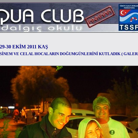
29-30 EKİM 2011 KAŞ
SİNEM VE CELAL HOCALARIN DOĞUMGÜNLERİNİ KUTLADIK ( GALERİ 