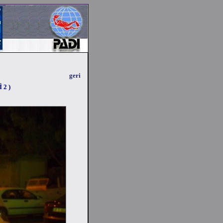
geri
2 )