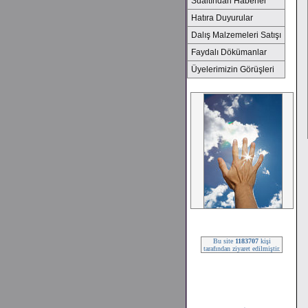
Sualtından Haberler
Hatıra Duyurular
Dalış Malzemeleri Satışı
Faydalı Dökümanlar
Üyelerimizin Görüşleri
2008 SEZONU !!!
Bu site
1183707
kişi
tarafından ziyaret edilmiştir.
2008 SEZONU !!!