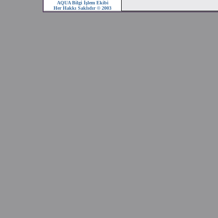
AQUA Bilgi İşlem Ekibi
Her Hakkı Saklıdır © 2003
2008 SEZONU !!!