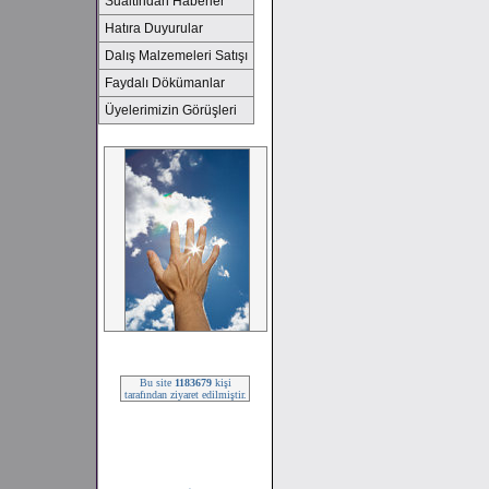
Sualtından Haberler
Hatıra Duyurular
Dalış Malzemeleri Satışı
Faydalı Dökümanlar
Üyelerimizin Görüşleri
2008 SEZONU !!!
Bu site
1183679
kişi
tarafından ziyaret edilmiştir.