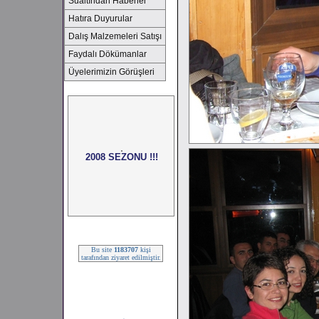
Sualtından Haberler
Hatıra Duyurular
Dalış Malzemeleri Satışı
Faydalı Dökümanlar
Üyelerimizin Görüşleri
2008 SEZONU !!!
Bu site
1183707
kişi
tarafından ziyaret edilmiştir.
2008 SEZONU !!!