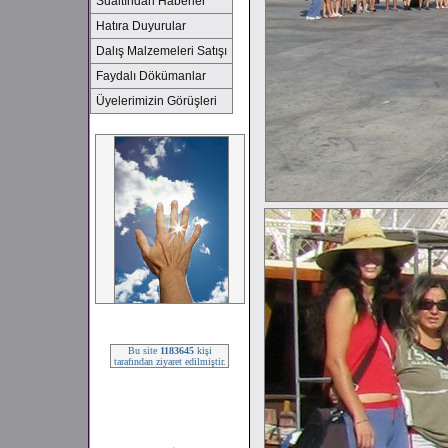
Sualtından Haberler
Hatıra Duyurular
Dalış Malzemeleri Satışı
Faydalı Dökümanlar
Üyelerimizin Görüşleri
2008 SEZONU !!!
Bu site
1183645
kişi
tarafından ziyaret edilmiştir.