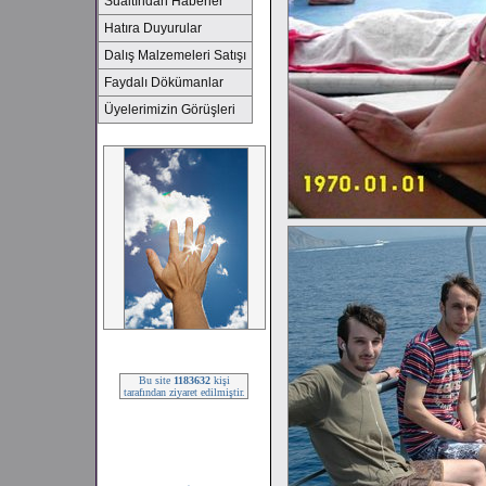
Sualtından Haberler
Hatıra Duyurular
Dalış Malzemeleri Satışı
Faydalı Dökümanlar
Üyelerimizin Görüşleri
2008 SEZONU !!!
Bu site
1183632
kişi
tarafından ziyaret edilmiştir.