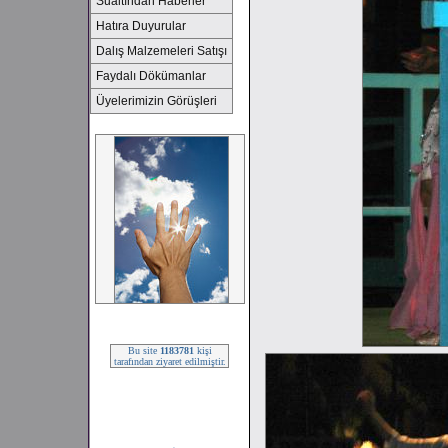
Sualtından Haberler
Hatıra Duyurular
Dalış Malzemeleri Satışı
Faydalı Dökümanlar
Üyelerimizin Görüşleri
2008 SEZONU !!!
Bu site
1183781
kişi
tarafından ziyaret edilmiştir.