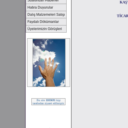
Sualtından Haberler
KAŞ
Hatıra Duyurular
Dalış Malzemeleri Satışı
TİCA
Faydalı Dökümanlar
Üyelerimizin Görüşleri
2008 SEZONU !!!
Bu site
1183691
kişi
tarafından ziyaret edilmiştir.