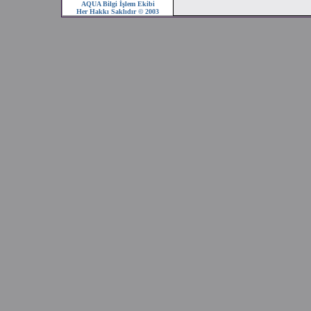
AQUA Bilgi İşlem Ekibi
Her Hakkı Saklıdır © 2003
2008 SEZONU !!!