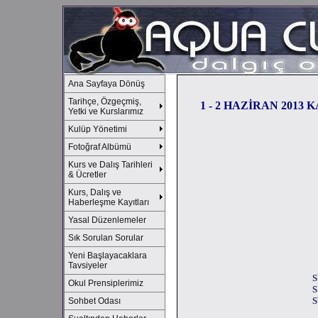
Ana Sayfaya Dönüş
Tarihçe, Özgeçmiş,
1 - 2 HAZİRAN 2013 
Yetki ve Kurslarımız
Kulüp Yönetimi
Fotoğraf Albümü
Kurs ve Dalış Tarihleri
& Ücretler
Kurs, Dalış ve
Haberleşme Kayıtları
Yasal Düzenlemeler
Sık Sorulan Sorular
Yeni Başlayacaklara
Tavsiyeler
S
Okul Prensiplerimiz
S
S
Sohbet Odası