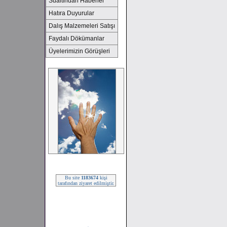
Sualtından Haberler
Hatıra Duyurular
Dalış Malzemeleri Satışı
Faydalı Dökümanlar
Üyelerimizin Görüşleri
2008 SEZONU !!!
Bu site
1183674
kişi
tarafından ziyaret edilmiştir.