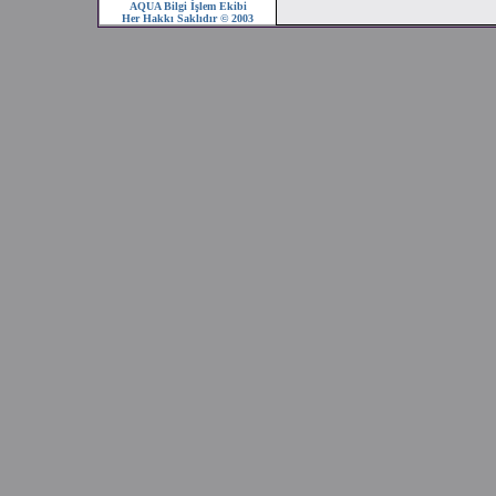
AQUA Bilgi İşlem Ekibi
Her Hakkı Saklıdır © 2003
2008 SEZONU !!!