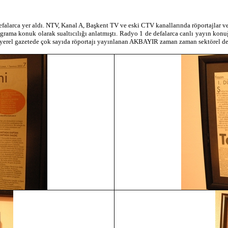
 defalarca yer aldı. NTV, Kanal A, Başkent TV ve eski CTV kanallarında röportaj
ograma konuk olarak sualtıcılığı anlatmıştı. Radyo 1 de defalarca canlı yayın k
ok yerel gazetede çok sayıda röportajı yayınlanan AKBAYIR zaman zaman sektörel der