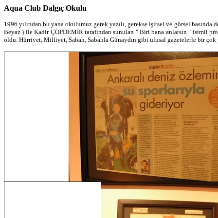
Aqua Club Dalgıç Okulu
1996 yılından bu yana okulumuz gerek yazılı, gerekse işitsel ve görsel basında
Beyaz ) ile Kadir ÇÖPDEMİR tarafından sunulan " Biri bana anlatsın " isimli pr
oldu. Hürriyet, Milliyet, Sabah, Sabahla Günaydın gibi ulusal gazetelerle bir ç